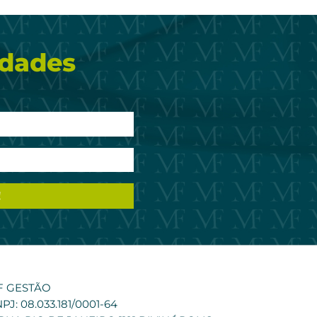
idades
F GESTÃO
PJ: 08.033.181/0001-64