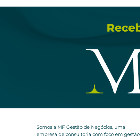
Receb
Somos a MF Gestão de Negócios, uma
empresa de consultoria com foco em gestão