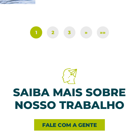
1
2
3
»
»»
SAIBA MAIS SOBRE
NOSSO TRABALHO
FALE COM A GENTE