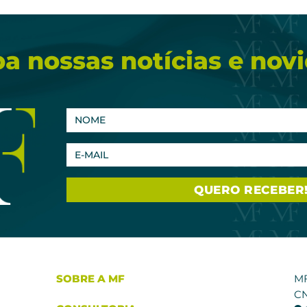
a nossas notícias e nov
SOBRE A MF
M
CN