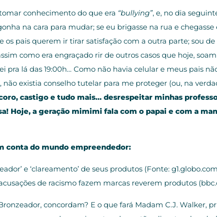
 tomar conhecimento do que era
“bullying”
, e, no dia seguin
rgonha na cara para mudar; se eu brigasse na rua e chegass
s pais querem ir tirar satisfação com a outra parte; sou de
assim como era engraçado rir de outros casos que hoje, soa
ltei pra lá das 19:00h… Como não havia celular e meus pais 
 não existia conselho tutelar para me proteger (ou, na verda
 coro, castigo e tudo mais… desrespeitar minhas professo
a! Hoje, a geração mimimi fala com o papai e com a mam
am conta do mundo empreendedor:
eador’ e ‘clareamento’ de seus produtos (Fonte: g1.globo.com
: acusações de racismo fazem marcas reverem produtos (bbc
ronzeador, concordam? E o que fará Madam C.J. Walker, pri