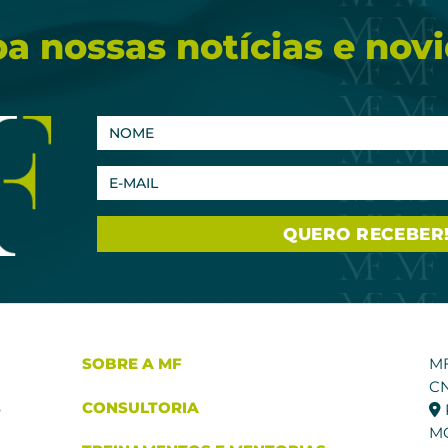
a nossas notícias e nov
SOBRE A MF
M
CN
CONSULTORIA
e
M