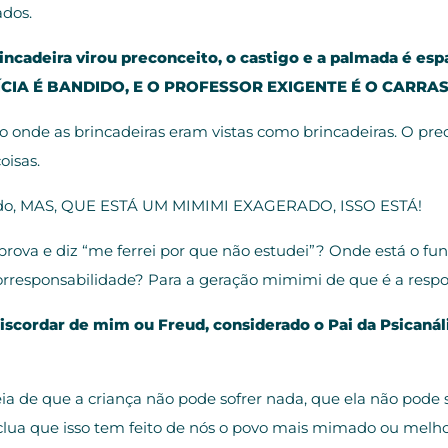
ados.
brincadeira virou preconceito, o castigo e a palmada é e
CIA É BANDIDO, E O PROFESSOR EXIGENTE É O CARRA
nde as brincadeiras eram vistas como brincadeiras. O preco
oisas.
rado, MAS, QUE ESTÁ UM MIMIMI EXAGERADO, ISSO ESTÁ!
prova e diz “me ferrei por que não estudei”? Onde está o fu
orresponsabilidade? Para a geração mimimi de que é a respo
iscordar de mim ou Freud, considerado o Pai da Psicanál
deia de que a criança não pode sofrer nada, que ela não pode
onclua que isso tem feito de nós o povo mais mimado ou mel