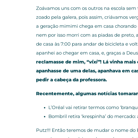
Zoávamos uns com os outros na escola sem
zoado pela galera, pois assim, criávamos ve
a geração mimimi chega em casa chorando e o
nem por isso morri com as piadas de preto, 
de casa às 7:00 para andar de bicicleta e vo
apanhei ao chegar em casa, e, graças a Deus,
reclamasse de mim, “
vixi”
! Lá vinha mais
apanhasse de uma delas, apanhava em cas
pedir a cabeça da professora.
Recentemente, algumas notícias tomar
L’Oréal vai retirar termos como ‘branqu
Bombril retira ‘krespinha’ do mercado
Putz!!! Então teremos de mudar o nome do B