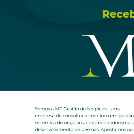
Receb
Somos a MF Gestão de Negócios, uma
empresa de consultoria com foco em gestão
sistêmica de negócios, empreendedorismo 
desenvolvimento de pessoas. Apostamos na