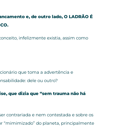
spancamento e, de outro lado, O LADRÃO É
SCO.
nceito, infelizmente existia, assim como
ncionário que toma a advertência e
nsabilidade: dele ou outro?
ise, que dizia que “sem trauma não há
 ser contrariada e nem contestada e sobre os
hor “mimimizado” do planeta, principalmente