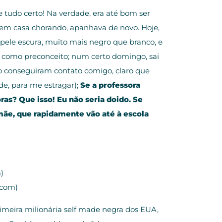
te tudo certo! Na verdade, era até bom ser
e em casa chorando, apanhava de novo. Hoje,
 pele escura, muito mais negro que branco, e
m como preconceito; num certo domingo, sai
não conseguiram contato comigo, claro que
de, para me estragar);
Se a professora
ras? Que isso! Eu não seria doido. Se
ãe, que rapidamente vão até à escola
)
.com)
meira milionária self made negra dos EUA,