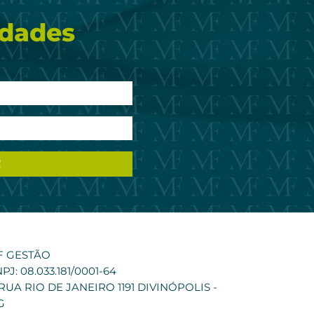
idades
F GESTÃO
PJ: 08.033.181/0001-64
RUA RIO DE JANEIRO 1191 DIVINÓPOLIS -
G