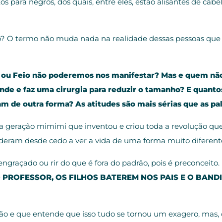
 para negros, dos quais, entre eles, estão alisantes de cab
ito? O termo não muda nada na realidade dessas pessoas qu
ou Feio não poderemos nos manifestar? Mas e quem não 
ande e faz uma cirurgia para reduzir o tamanho? E quanto
m de outra forma? As atitudes são mais sérias que as pal
a geração mimimi que inventou e criou toda a revolução que
eram desde cedo a ver a vida de uma forma muito diferente
raçado ou rir do que é fora do padrão, pois é preconceito.
ROFESSOR, OS FILHOS BATEREM NOS PAIS E O BANDID
o e que entende que isso tudo se tornou um exagero, mas,