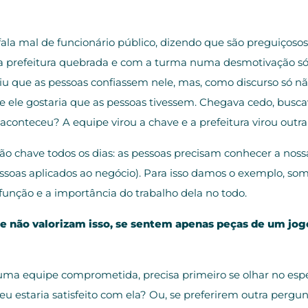
la mal de funcionário público, dizendo que são preguiçoso
 prefeitura quebrada e com a turma numa desmotivação só.
diu que as pessoas confiassem nele, mas, como discurso só nã
e gostaria que as pessoas tivessem. Chegava cedo, buscav
conteceu? A equipe virou a chave e a prefeitura virou outra
have todos os dias: as pessoas precisam conhecer a nossa hi
 pessoas aplicados ao negócio). Para isso damos o exemplo, 
unção e a importância do trabalho dela no todo.
e não valorizam isso, se sentem apenas peças de um jog
uma equipe comprometida, precisa primeiro se olhar no espe
staria satisfeito com ela? Ou, se preferirem outra pergunta